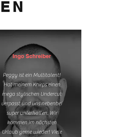
GEN
Ingo Schreiber
Peggy ist ein Multitalent!
Hat meinem Knirps einen
mega stylischen Undercut
verpasst und uns nebenbei
super unterhalten. W
ir
kommen im nächsten
Urlaub gerne wieder! Viele