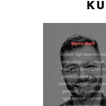
KU
Marco Weiß
Einfach Top!! Kam hin mit
einer völlig vermurksten
Frisur und Tamara hat es
geschafft, diese zu retten
und mich wieder vorzeigba
gemacht. Dazu absolut
sympathisch und nett!
Komme immer wieder