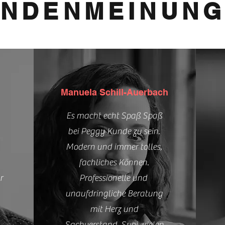
NDENMEINUN
Manuela Schill-Auerbach
Es macht echt Spaß Spaß
bei Peggy Kunde zu sein.
Modern und immer tolles,
fachliches Können.
r
Professionelle und
unaufdringliche Beratung
mit Herz und
Sachverstand. Supi, vielen