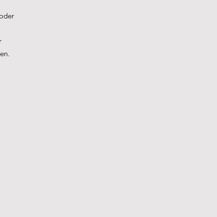
 oder
r
en.