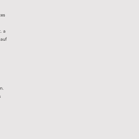
tes
. a
 auf
n.
s