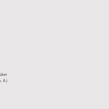
über
. Ä.)